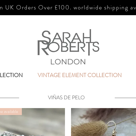
n UK Orders Over £100. worldwide shipping av
LONDON
LECTION
VINTAGE ELEMENT COLLECTION
VIÑAS DE PELO
e available