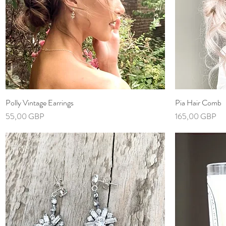
Polly Vintage Earrings
Vista rápida
Pia Hair Comb
Precio
Precio
55,00 GBP
165,00 GBP