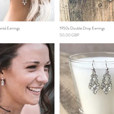
anté Earrings
Vista rápida
1950s Double Drop Earrings
Vista rápida
Precio
50,00 GBP