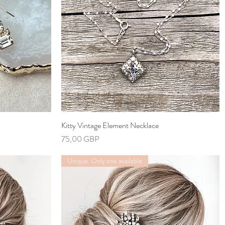
Kitty Vintage Element Necklace
Vista rápida
Precio
75,00 GBP
Unique. Only one available