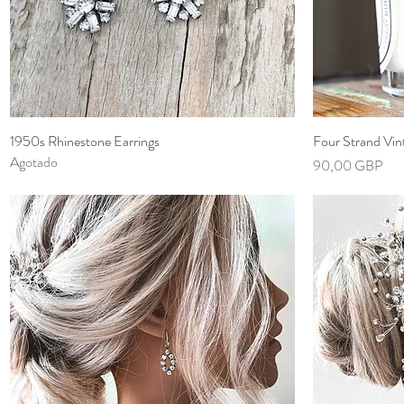
1950s Rhinestone Earrings
Vista rápida
Four Strand Vin
Agotado
Precio
90,00 GBP