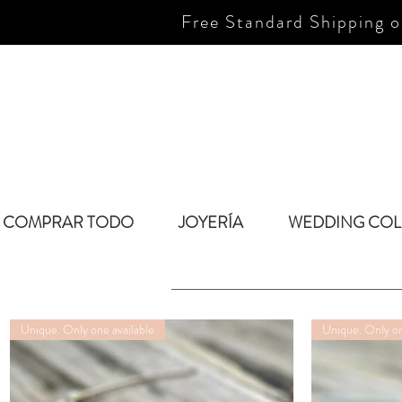
Free Standard Shipping o
COMPRAR TODO
JOYERÍA
WEDDING COL
Unique. Only one available
Unique. Only on