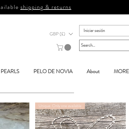
ailable
shipping & returns
Iniciar sesión
GBP (£)
PEARLS
PELO DE NOVIA
About
MORE
Unique. Only one available