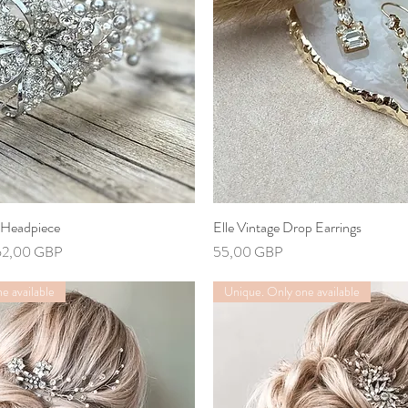
 Headpiece
Vista rápida
Elle Vintage Drop Earrings
Vista rápida
ecio de oferta
Precio
62,00 GBP
55,00 GBP
e available
Unique. Only one available