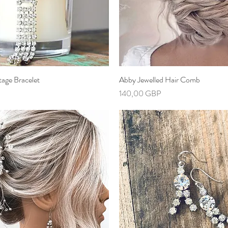
tage Bracelet
Vista rápida
Abby Jewelled Hair Comb
Vista rápida
Precio
140,00 GBP