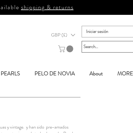
ailable
shipping & returns
Iniciar sesión
GBP (£)
PEARLS
PELO DE NOVIA
About
MORE
uas y vintage.
y han sido
pre-amados