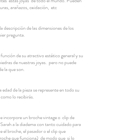
ntes
estas joyas
de todo el mundo. Pueden
duras, arañazos, oxidación,
etc
 la descripción de las dimensiones de los
uier pregunta.
 función de su atractivo estético general y su
piedras de nuestras joyas.
pero no puede
e la que son.
edad de la pieza se represente en todo su
 como lo recibirás.
e incorpore un broche vintage o
clip de
 Sarah a la diadema con tanto cuidado para
e el broche, el pasador o el clip que
broche que funciona)
de modo que
si lo