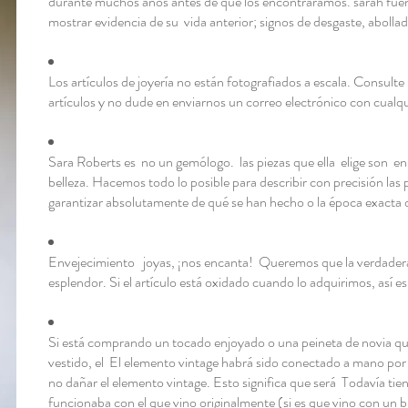
durante muchos años antes de que los encontráramos. sarah fue
mostrar evidencia de su
vida anterior; signos de desgaste, abolla
Los artículos de joyería no están fotografiados a escala. Consulte
artículos y no dude en enviarnos un correo electrónico con cualq
Sara Roberts es
no un gemólogo.
las piezas que ella
elige son
en
belleza. Hacemos todo lo posible para describir con precisión las 
garantizar absolutamente de qué se han hecho o la época exacta d
Envejecimiento
joyas, ¡nos encanta!
Queremos que la verdadera 
esplendor. Si el artículo está oxidado cuando lo adquirimos, así es
Si está comprando un tocado enjoyado o una peineta de novia qu
vestido, el
El elemento vintage habrá sido conectado a mano por
no dañar el elemento vintage. Esto significa que será
Todavía tien
funcionaba con el que vino originalmente (si es que vino con un 