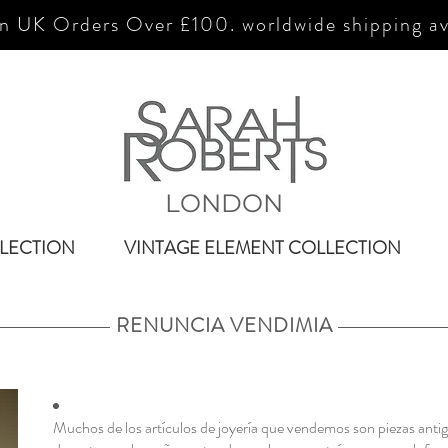
n UK Orders Over £100. worldwide shipping av
LONDON
LECTION
VINTAGE ELEMENT COLLECTION
RENUNCIA VENDIMIA
Muchos de los artículos de joyería que vendemos son piezas antig