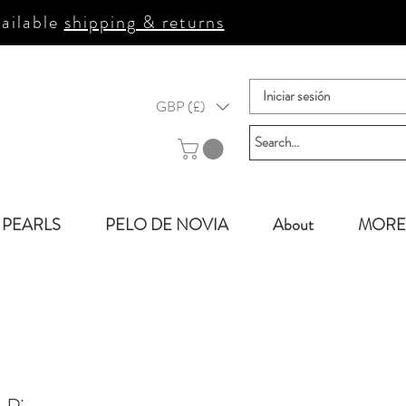
ailable
shipping & returns
Iniciar sesión
GBP (£)
PEARLS
PELO DE NOVIA
About
MORE