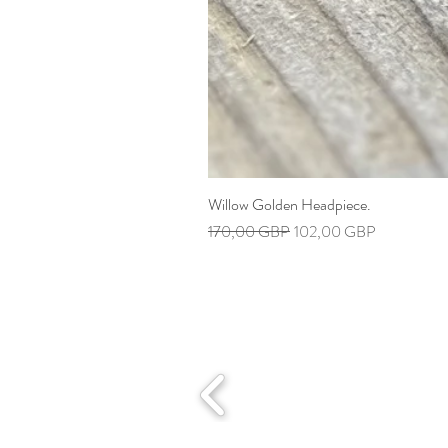
Willow Golden Headpiece.
Precio
Precio de oferta
170,00 GBP
102,00 GBP