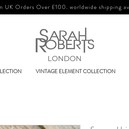
n UK Orders Over £100. worldwide shipping av
LONDON
LECTION
VINTAGE ELEMENT COLLECTION