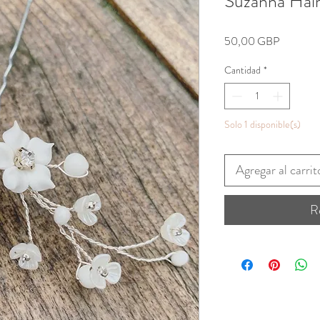
Suzanna Hair
Precio
50,00 GBP
Cantidad
*
Solo 1 disponible(s)
Agregar al carrit
R