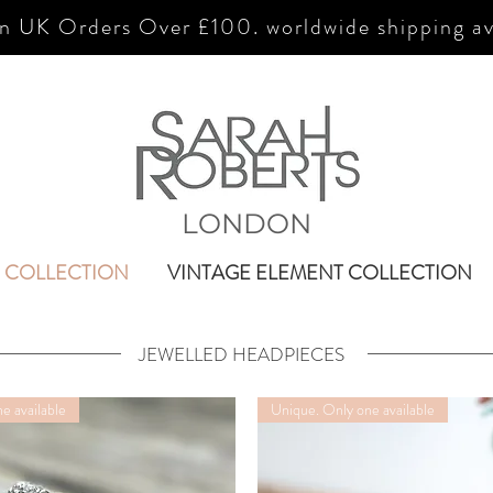
n UK Orders Over £100. worldwide shipping av
LONDON
 COLLECTION
VINTAGE ELEMENT COLLECTION
JEWELLED HEADPIECES
e available
Unique. Only one available