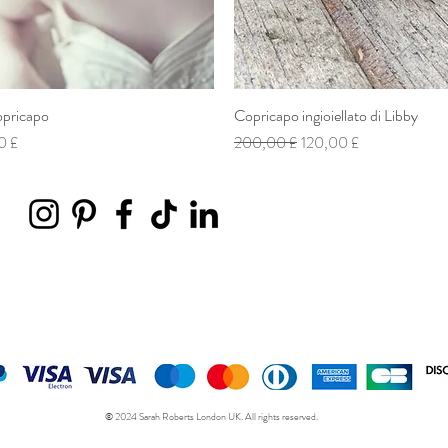
opricapo
Vista rapida
Copricapo ingioiellato di Libby
Vista rapida
 scontato
Prezzo regolare
Prezzo scontato
0 £
200,00 £
120,00 £
© 2024 Sarah Roberts London UK. All rights reserved.