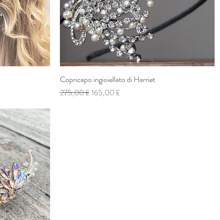
Copricapo ingioiellato di Harriet
Vista rapida
Prezzo regolare
Prezzo scontato
275,00 £
165,00 £