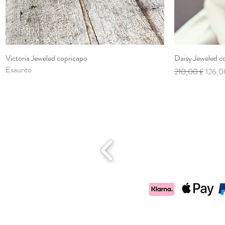
Victoria Jeweled copricapo
Vista rapida
Daisy Jeweled c
Esaurito
Prezzo regolare
Prezzo
210,00 £
126,0
google2d0a10f9c9dd3941.html