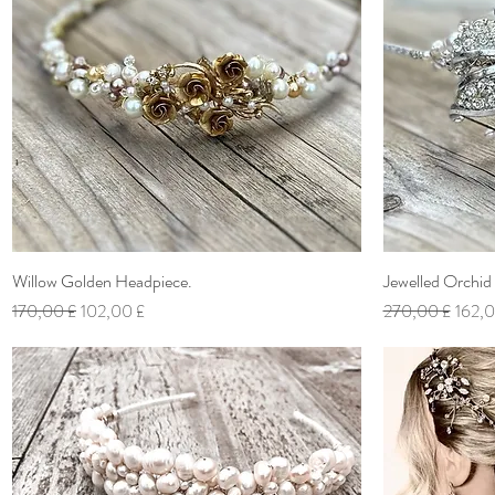
Willow Golden Headpiece.
Vista rapida
Jewelled Orchid
Prezzo regolare
Prezzo scontato
Prezzo regolare
Prezz
170,00 £
102,00 £
270,00 £
162,0