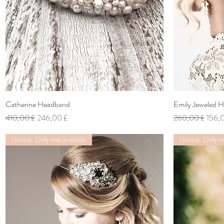
Catherine Headband
Vista rapida
Emily Jeweled H
Prezzo regolare
Prezzo scontato
Prezzo regolare
Prezz
410,00 £
246,00 £
260,00 £
156,
Unique. Only one available
Unique. Only on