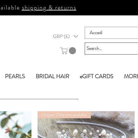
ailable
shipping & returns
Accedi
GBP (£)
PEARLS
BRIDAL HAIR
eGIFT CARDS
MOR
Unique. Only one available