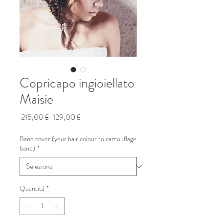
Copricapo ingioiellato
Maisie
Prezzo
Prezzo
 215,00 £ 
129,00 £
regolare
scontato
Band cover (your hair colour to camouflage
band)
*
Quantità
*