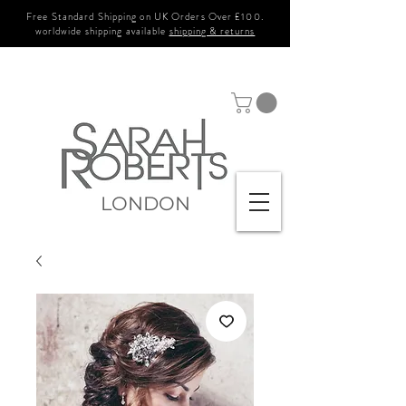
Free Standard Shipping on UK Orders Over £100.
worldwide shipping available
shipping & returns
LONDON