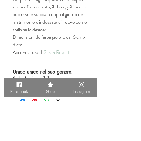
ancora funzionante, il che significa che
può essere staccata dopo il giorno del
matrimonio e indossata di nuovo come
spilla se lo desideri.
Dimensioni dell'area gioiello ca. 6 cm x
9 cm
Acconciatura di
Sarah Roberts
.
Unico unico nel suo genere.
Solo 1 disponibile.
Si prega di notare che questo disegno
Facebook
Shop
Instagram
contiene un elemento vintage originale,
quindi tieni presente che quando acquisti
articoli vintage stai acquistando qualcosa
che è pre-amato. La maggior parte degli
Prodotti correlati
articoli vintage mostra segni di usura, ma
questo è anche ciò che li rende così unici.
Si prega di leggere la nostra pagina di
Unique. Only one available
Unique. Only one available