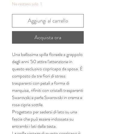
Ne restano solo: 1
Aggiungi al carrello
Acquista ora
Una bellissima spilla floreale a grappolo
degli anni '50 attira l'attenzione in
questo esclusivo copricapo da sposa. È
composto da tre fiori di strass
trasparenti con petali a forma di
marquise, rifiniti con cristalli trasparenti
Swarovski e perle Swarovski in crema e
rosa cipria sottile.
Progettato per sedersi di lato su una
fascia che può essere indossata su
entrambi i lati della testa.
La spilla vintage di questo copricapo è