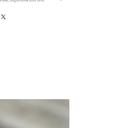
questo disegno contiene un elemento
i tieni presente che quando acquisti
quistando qualcosa che è pre-amato. La
oli vintage mostra segni di usura, ma
 rende così unici.
stra pagina di esclusione di responsabilità
o sito Web se si desiderano ulteriori
Unique. Only one available