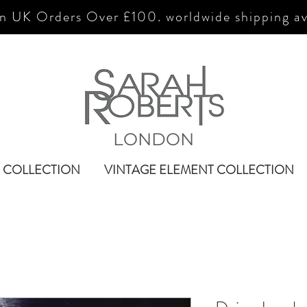
n UK Orders Over £100. worldwide shipping av
LONDON
 COLLECTION
VINTAGE ELEMENT COLLECTION