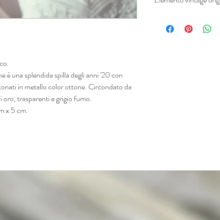
Si prega di notare che 
vintage originale, quind
articoli vintage stai ac
maggior parte degli artic
questo è anche ciò che li
co.
Si prega di leggere la no
e è una splendida spilla degli anni '20 con
vintage in fondo a quest
tonati in metallo color ottone. Circondato da
informazioni.
i oro, trasparenti e grigio fumo.
cm x 5 cm.