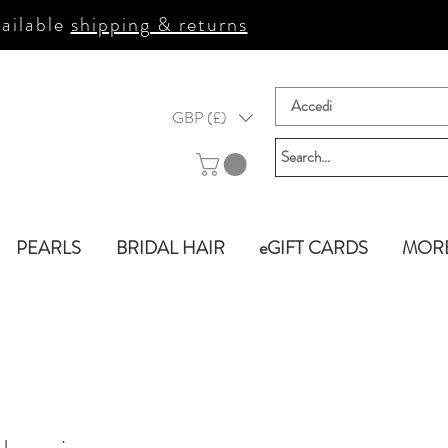
ailable
shipping & returns
Accedi
GBP (£)
PEARLS
BRIDAL HAIR
eGIFT CARDS
MOR