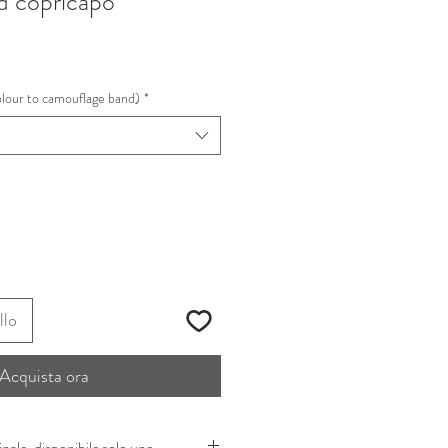
d copricapo
rezzo
contato
olour to camouflage band)
*
llo
Acquista ora
nale, disponibile solo uno.