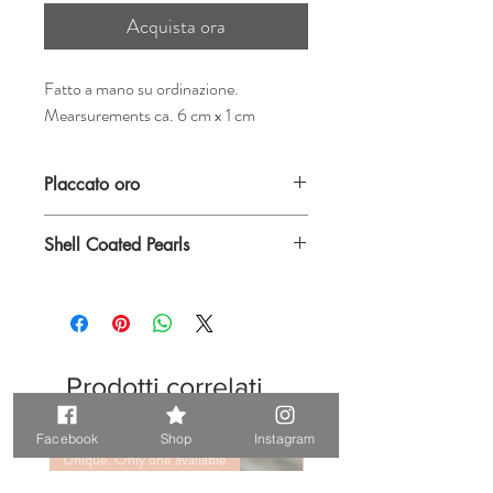
Acquista ora
Fatto a mano su ordinazione.
Mearsurements ca. 6 cm x 1 cm
Placcato oro
Shell Coated Pearls
Prodotti correlati
Facebook
Shop
Instagram
Unique. Only one available
Unique. Only one available