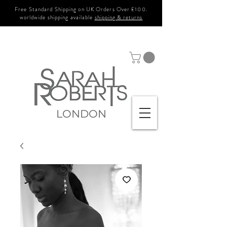
Free Standard Shipping on UK Orders Over £100.
worldwide shipping available
shipping & returns
LONDON