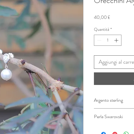
Orecchini Al
Prezzo
40,00 £
Quantità
*
Aggiungi al carre
Argento sterling
Perla Swarovski