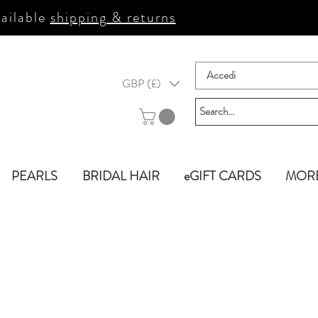
ailable
shipping & returns
Accedi
GBP (£)
PEARLS
BRIDAL HAIR
eGIFT CARDS
MOR