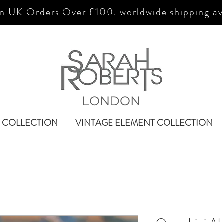
n UK Orders Over £100. worldwide shipping av
LONDON
 COLLECTION
VINTAGE ELEMENT COLLECTION