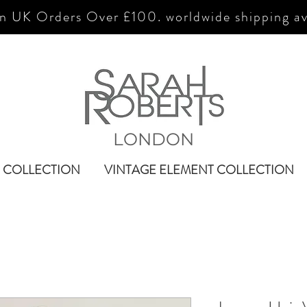
n UK Orders Over £100. worldwide shipping av
LONDON
 COLLECTION
VINTAGE ELEMENT COLLECTION