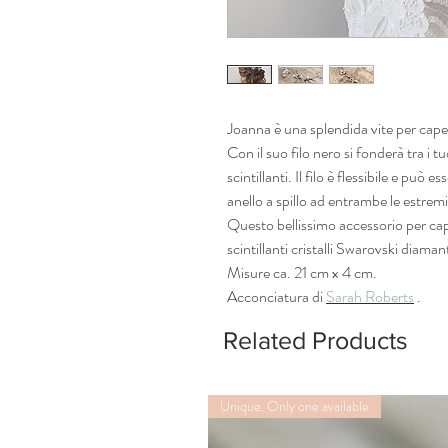
Joanna è una splendida vite per capelli
Con il suo filo nero si fonderà tra i tuo
scintillanti. Il filo è flessibile e può
anello a spillo ad entrambe le estremi
Questo bellissimo accessorio per cape
scintillanti cristalli Swarovski diama
Misure ca. 21 cm x 4 cm.
Acconciatura di
Sarah Roberts
.
Related Products
Unique. Only one available