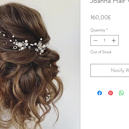
Joanna Hair 
Price
160,00£
Quantity
*
Out of Stock
Notify W