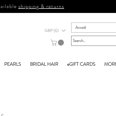
ailable
shipping & returns
Accedi
GBP (£)
PEARLS
BRIDAL HAIR
eGIFT CARDS
MOR