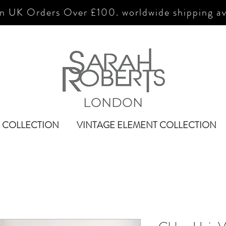
n UK Orders Over £100. worldwide shipping av
LONDON
 COLLECTION
VINTAGE ELEMENT COLLECTION