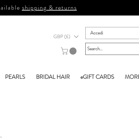
ailable
shipping & returns
Accedi
GBP (£)
PEARLS
BRIDAL HAIR
eGIFT CARDS
MOR