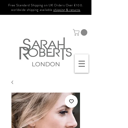
Free Standard Shipping on UK Orders Over £100.
worldwide shipping available
shipping & returns
LONDON