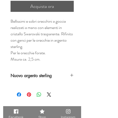
Acquista ora
Bellissimi e sobri orecchini a goccia
realizzati a mano con elementi in
cristallo Swarovski trasparente. Rifinito
con ganci per le orecchie in argento
sterling.
Per le orecchie forate.
Misura ca. 2,5 cm.
Nuovo argento sterling
Fatto su ordinazione.
Prodotti correlati
Facebook
Shop
Instagram