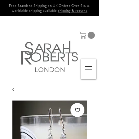
Free Standard Shipping on UK Orders Over £100.
worldwide shipping available
shipping & returns
LONDON