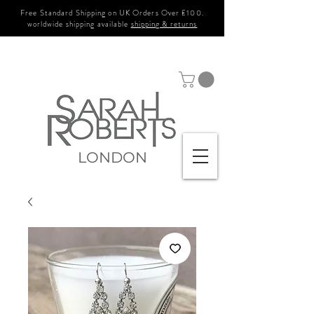
Free Standard Shipping on UK Orders Over £100.
worldwide shipping available
shipping & returns
LONDON