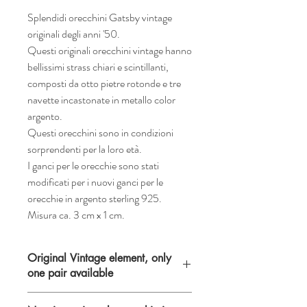
Splendidi orecchini Gatsby vintage
originali degli anni '50.
Questi originali orecchini vintage hanno
bellissimi strass chiari e scintillanti,
composti da otto pietre rotonde e tre
navette incastonate in metallo color
argento.
Questi orecchini sono in condizioni
sorprendenti per la loro età.
I ganci per le orecchie sono stati
modificati per i nuovi ganci per le
orecchie in argento sterling 925.
Misura ca. 3 cm x 1 cm.
Original Vintage element, only
one pair available
Tieni presente che quando acquisti articoli