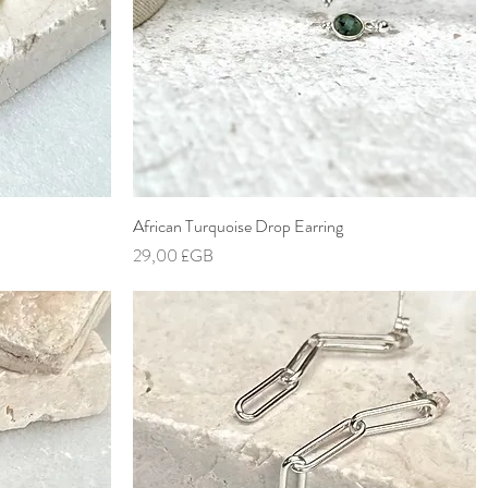
African Turquoise Drop Earring
Aperçu rapide
Prix
29,00 £GB