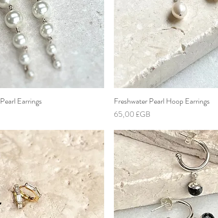
Pearl Earrings
Aperçu rapide
Freshwater Pearl Hoop Earrings
Aperçu rapide
Prix
65,00 £GB