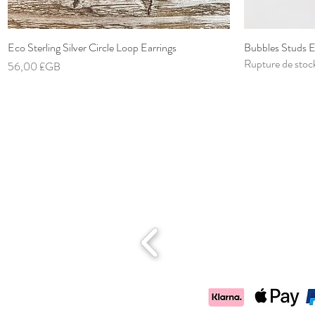
Eco Sterling Silver Circle Loop Earrings
Aperçu rapide
Bubbles Studs E
Rupture de stoc
Prix
56,00 £GB