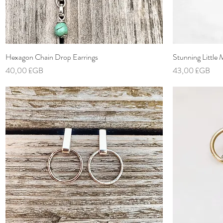
Hexagon Chain Drop Earrings
Aperçu rapide
Stunning Little
Prix
Prix
40,00 £GB
43,00 £GB