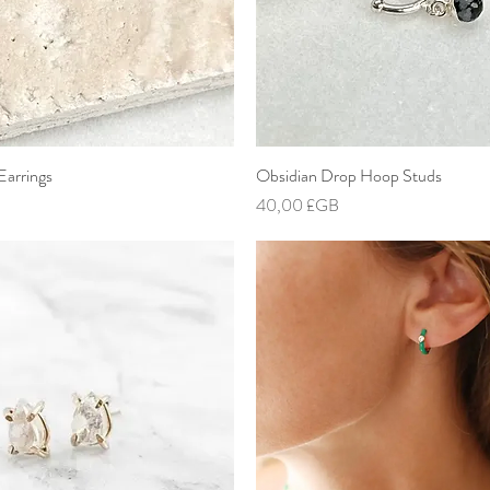
Earrings
Aperçu rapide
Obsidian Drop Hoop Studs
Aperçu rapide
Prix
40,00 £GB