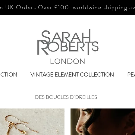
n UK Orders Over £100. worldwide shipping av
LONDON
ECTION
VINTAGE ELEMENT COLLECTION
PE
DES BOUCLES D'OREILLES