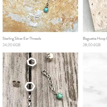
Sterling Silver Ear Threads
Aperçu rapide
Baguette Hoop 
Prix
Prix
24,00 £GB
28,00 £GB