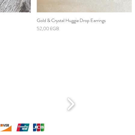
Gold & Crystal Huggie Drop Earrings
Aperçu rapide
Prix
52,00 £GB