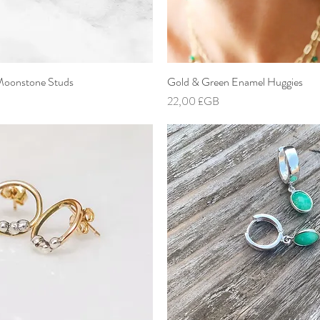
 Moonstone Studs
Aperçu rapide
Gold & Green Enamel Huggies
Aperçu rapide
Prix
22,00 £GB