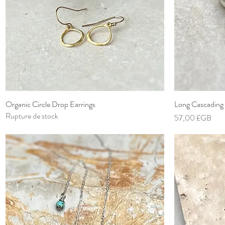
Organic Circle Drop Earrings
Aperçu rapide
Long Cascading 
Rupture de stock
Prix
57,00 £GB