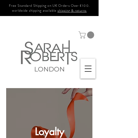
Free Standard Shipping on UK Orders Over £100.
worldwide shipping available
shipping & returns
LONDON
Loyalty