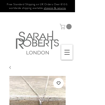
Free Standard Shipping on UK Orders Over £100.
worldwide shipping available
shipping & returns
LONDON