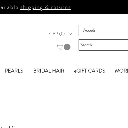
ailable
shipping & returns
Accedi
GBP (£)
PEARLS
BRIDAL HAIR
eGIFT CARDS
MOR