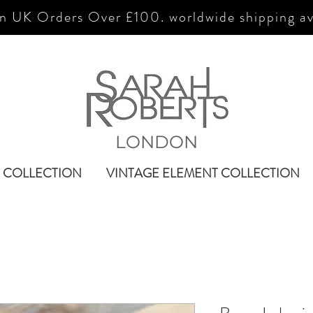
n UK Orders Over £100. worldwide shipping av
LONDON
 COLLECTION
VINTAGE ELEMENT COLLECTION