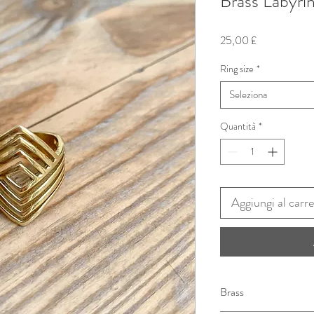
Brass Labyri
Prezzo
25,00 £
Ring size
*
Seleziona
Quantità
*
Aggiungi al carre
Brass